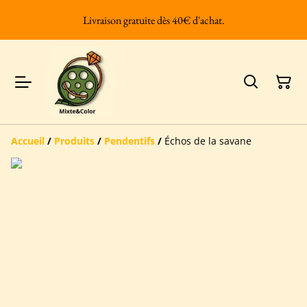
Livraison gratuite dès 40€ d'achat.
Accueil
/
Produits
/
Pendentifs
/
Échos de la savane