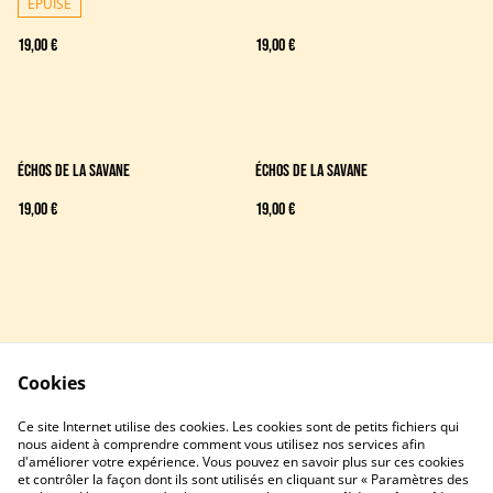
ÉPUISÉ
19,00 €
19,00 €
Échos de la savane
Échos de la savane
19,00 €
19,00 €
Cookies
Contactez-nous
Conditions
Ce site Internet utilise des cookies. Les cookies sont de petits fichiers qui
Politique de confidentialité
Politique de cookies
nous aident à comprendre comment vous utilisez nos services afin
d'améliorer votre expérience. Vous pouvez en savoir plus sur ces cookies
et contrôler la façon dont ils sont utilisés en cliquant sur « Paramètres des