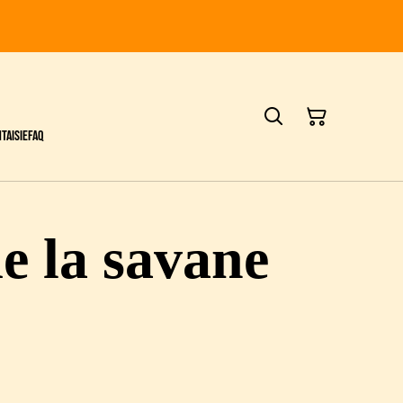
taisie
FAQ
e la savane