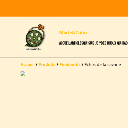
Mixte&Color
Accueil
Articles
Qui suis-je ?
Des bijoux qui ra
Accueil
/
Produits
/
Pendentifs
/
Échos de la savane