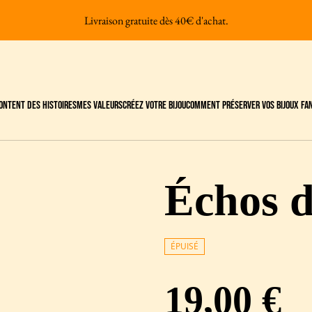
Livraison gratuite dès 40€ d'achat.
content des Histoires
Mes valeurs
Créez votre bijou
Comment préserver vos bijoux fan
Échos d
ÉPUISÉ
19,00 €