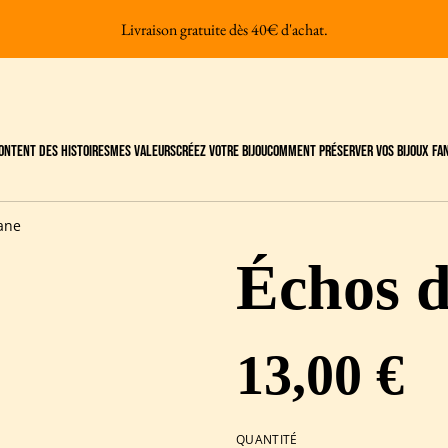
Livraison gratuite dès 40€ d'achat.
content des Histoires
Mes valeurs
Créez votre bijou
Comment préserver vos bijoux fan
ane
Échos d
13,00 €
QUANTITÉ