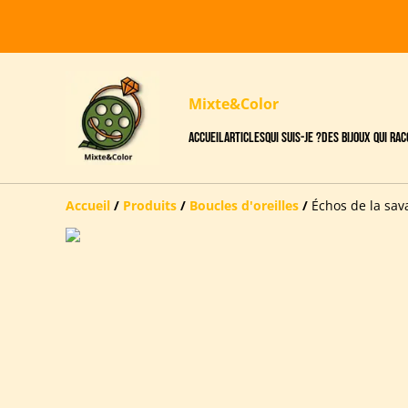
Mixte&Color
Accueil
Articles
Qui suis-je ?
Des bijoux qui ra
Accueil
/
Produits
/
Boucles d'oreilles
/
Échos de la sav