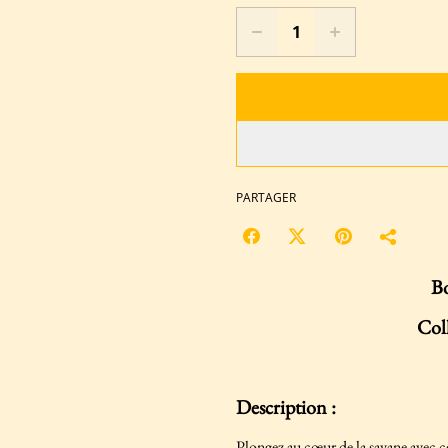
PARTAGER
Bo
Coll
Description :
Plongez au cœur de la savane avec ces