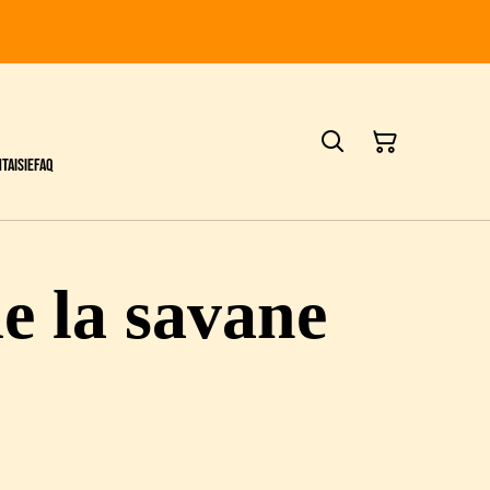
taisie
FAQ
e la savane